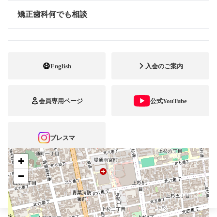
町駅
矯正歯科何でも相談
情報公開
022-213-8541
電話番号
022-723-8822
FAX番号
English
入会のご案内
ホームページ
URL
会員専用ページ
公式YouTube
施設
矯正診断料算定施設
顎口腔機能診断施設
自立支援医療
ブレスマ
+
−