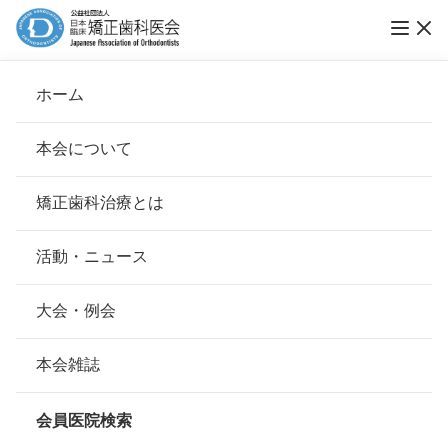
ホーム
伊藤矯正歯科クリニック
本会について
会長挨拶
矯正歯科治療とは
ホーム
会員医院検索
基本理念
伊藤矯正歯科クリニック
安心して治療を受けていただくための「6つの指針」
活動・ニュース
本会の取り組み
安心できる矯正歯科治療契約のための「7つの提言」
大会・例会
会員名
伊藤 智恵
組織について
本会の矯正歯科治療に関する考え方
本会雑誌
所在地
〒980-0011
本会の歴史
宮城県仙台市青葉区上杉1-7-25
矯正歯科治療について
会員医院検索
会則
最寄駅・アクセス
JR仙台駅、仙台市営地下鉄北四番