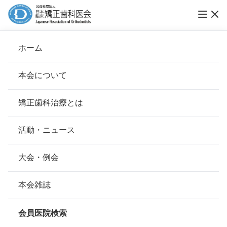
ホーム
矯正歯科治療について
本会について
会長挨拶
矯正歯科治療とは
ホーム
矯正歯科治療とは
矯正歯科治療について
基本理念
安心して治療を受けていただくための「6つの指針」
活動・ニュース
1．矯正歯科治療はなぜ必要？
本会の取り組み
安心できる矯正歯科治療契約のための「7つの提言」
大会・例会
組織について
本会の矯正歯科治療に関する考え方
2．歯が動くって本当？～歯が動くメカニズム
本会雑誌
本会の歴史
矯正歯科治療について
会員医院検索
会則
3．不正咬合の種類と治療法