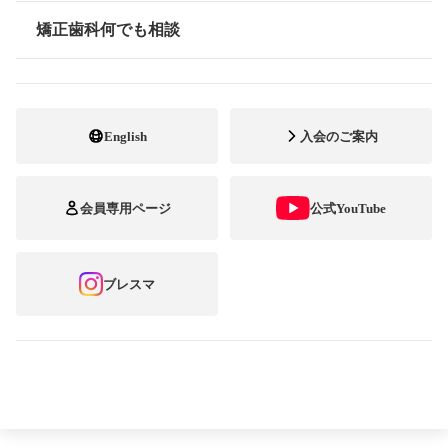
矯正歯科何でも相談
情報公開
4．治療のすすめ方
English
入会のご案内
5．矯正歯科治療を受けるには
会員専用ページ
公式YouTube
6．抜歯・非抜歯について
ブレスマ
7. 保険で治療可能な矯正歯科治療について