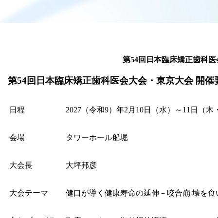
第54回日本臨床矯正歯科
第54回日本臨床矯正歯科医会大会・東京大会
開催
日程
2027（令和9）年2月10日（水）～11日（木
会場
タワーホール船堀
大会長
大坪邦彦
大会テーマ
健口が導く健康寿命の延伸－咬合崩 壊を食