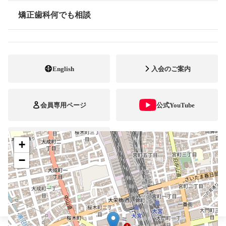
048-644-3280
電話番号
矯正歯科何でも相談
情報公開
048-644-3280
FAX番号
http://www.yanasekyousei.com
ホームページ
URL
English
入会のご案内
施設
矯正診断料算定施設
顎口腔機能診断施設
自立支援医療
会員専用ページ
公式YouTube
+
ブレスマ
−