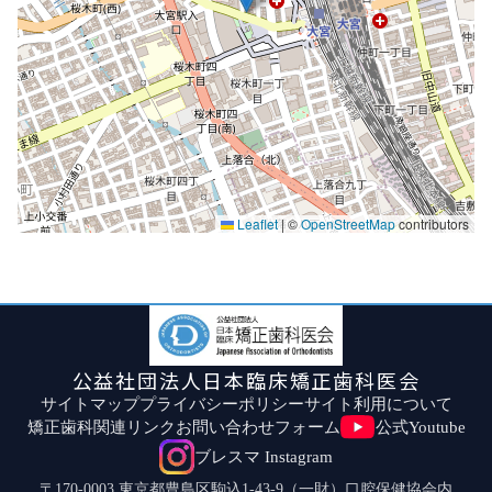
Leaflet
|
©
OpenStreetMap
contributors
公益社団法人日本臨床矯正歯科医会
サイトマップ
プライバシーポリシー
サイト利用について
矯正歯科関連リンク
お問い合わせフォーム
公式Youtube
ブレスマ Instagram
〒170-0003 東京都豊島区駒込1-43-9（一財）口腔保健協会内