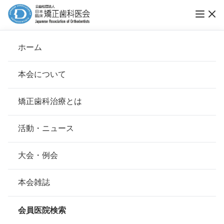
ホーム
ヤナセ矯正歯科
本会について
会長挨拶
矯正歯科治療とは
ホーム
会員医院検索
基本理念
ヤナセ矯正歯科
安心して治療を受けていただくための「6つの指針」
活動・ニュース
本会の取り組み
安心できる矯正歯科治療契約のための「7つの提言」
大会・例会
会員名
梁瀬 喜久彌
組織について
本会の矯正歯科治療に関する考え方
本会雑誌
所在地
〒330-0854
本会の歴史
埼玉県さいたま市大宮区桜木町2-
矯正歯科治療について
193岡田ビル 2F
会員医院検索
会則