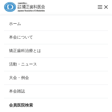
ホーム
医療法人三美会のぶしま矯正歯科
本会について
会長挨拶
矯正歯科治療とは
ホーム
会員医院検索
基本理念
医療法人三美会のぶしま矯正歯科
安心して治療を受けていただくための「6つの指針」
活動・ニュース
本会の取り組み
安心できる矯正歯科治療契約のための「7つの提言」
大会・例会
会員名
延島 ひろみ
組織について
本会の矯正歯科治療に関する考え方
本会雑誌
所在地
〒3350002
本会の歴史
埼玉県蕨市塚越1-7-4Kビルディング
矯正歯科治療について
2F
会員医院検索
会則