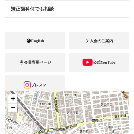
最寄駅・アクセス
JR京浜東北線蕨駅
矯正歯科何でも相談
情報公開
048-442-8374
電話番号
048-441-0889
FAX番号
English
入会のご案内
http://www.nob-ortho.or.jp
ホームページ
URL
会員専用ページ
公式YouTube
施設
矯正診断料算定施設
顎口腔機能診断施設
自立支援医療
ブレスマ
+
−