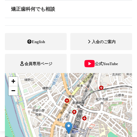
矯正歯科何でも相談
047-362-2097
FAX番号
情報公開
http://www.akiyama-kyouseishika.com
ホームページ
URL
English
入会のご案内
施設
矯正診断料算定施設
顎口腔機能診断施設
自立支援医療
会員専用ページ
公式YouTube
+
ブレスマ
−