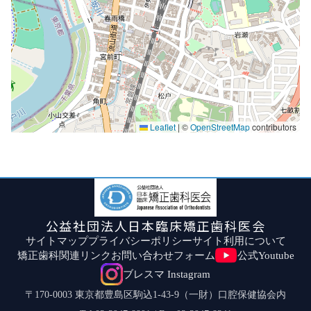
Leaflet
|
©
OpenStreetMap
contributors
公益社団法人日本臨床矯正歯科医会
サイトマップ
プライバシーポリシー
サイト利用について
矯正歯科関連リンク
お問い合わせフォーム
公式Youtube
ブレスマ Instagram
〒170-0003 東京都豊島区駒込1-43-9（一財）口腔保健協会内