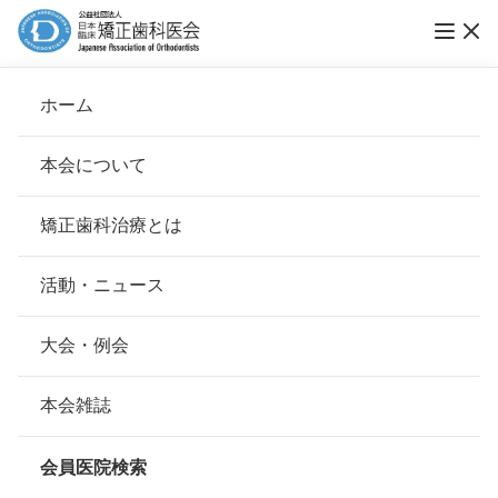
ホーム
秋山矯正歯科
本会について
会長挨拶
矯正歯科治療とは
ホーム
会員医院検索
基本理念
秋山矯正歯科
安心して治療を受けていただくための「6つの指針」
活動・ニュース
本会の取り組み
安心できる矯正歯科治療契約のための「7つの提言」
大会・例会
会員名
秋山 譲
組織について
本会の矯正歯科治療に関する考え方
本会雑誌
所在地
〒271-0091
本会の歴史
千葉県松戸市本町1-1松栄館ビル3F
矯正歯科治療について
会員医院検索
会則
047-361-2660
電話番号