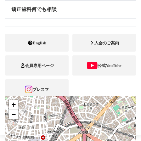
最寄駅・アクセス
池袋駅
矯正歯科何でも相談
情報公開
03-3981-9679
電話番号
03-3988-7286
FAX番号
English
入会のご案内
http://ozaki-ooc.com/
ホームページ
URL
会員専用ページ
公式YouTube
施設
矯正診断料算定施設
顎口腔機能診断施設
自立支援医療
ブレスマ
+
−