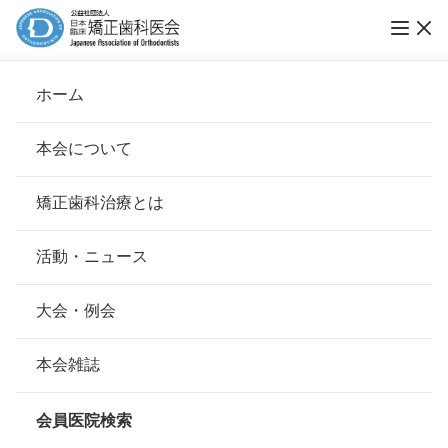
ホーム
尾崎矯正歯科クリニック
本会について
会長挨拶
矯正歯科治療とは
ホーム
会員医院検索
基本理念
尾崎矯正歯科クリニック
安心して治療を受けていただくための「6つの指針」
活動・ニュース
本会の取り組み
安心できる矯正歯科治療契約のための「7つの提言」
大会・例会
会員名
尾崎 武正
組織について
本会の矯正歯科治療に関する考え方
本会雑誌
所在地
〒170-0013
本会の歴史
東京都豊島区東池袋1-14-10ポプラ
矯正歯科治療について
ビル 10F
会員医院検索
会則