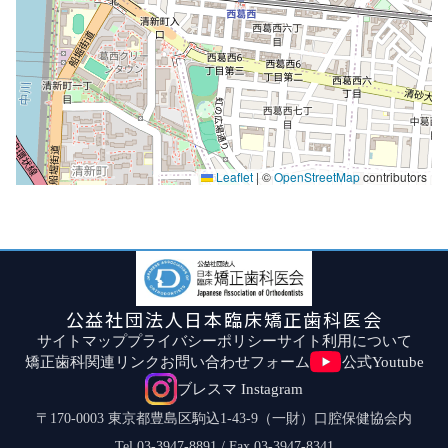
Leaflet
|
©
OpenStreetMap
contributors
公益社団法人日本臨床矯正歯科医会
サイトマップ
プライバシーポリシー
サイト利用について
矯正歯科関連リンク
お問い合わせフォーム
公式Youtube
ブレスマ Instagram
〒170-0003 東京都豊島区駒込1-43-9（一財）口腔保健協会内
Tel.03-3947-8891 / Fax.03-3947-8341