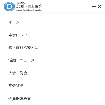
ホーム
田村矯正歯科
本会について
会長挨拶
矯正歯科治療とは
ホーム
会員医院検索
基本理念
田村矯正歯科
安心して治療を受けていただくための「6つの指針」
活動・ニュース
本会の取り組み
安心できる矯正歯科治療契約のための「7つの提言」
大会・例会
会員名
田村 元
組織について
本会の矯正歯科治療に関する考え方
本会雑誌
所在地
〒134-0088
本会の歴史
東京都江戸川区西葛西3-15-9共栄ビ
矯正歯科治療について
ル 6F
会員医院検索
会則