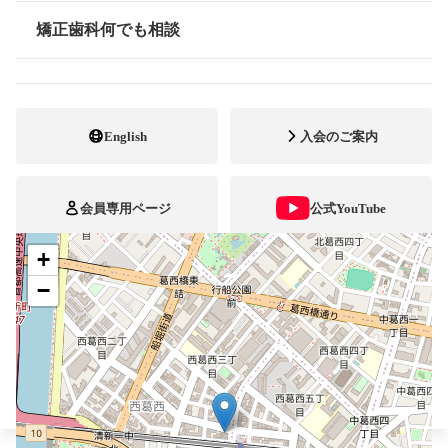
03-5674-6220
電話番号
矯正歯科何でも相談
情報公開
03-5674-8382
FAX番号
http://www.tamura-ortho.co.jp/
ホームページ
URL
English
入会のご案内
施設
矯正診断料算定施設
自立支援医療
会員専用ページ
公式YouTube
+
ブレスマ
−