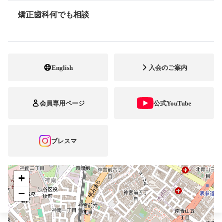
矯正歯科何でも相談
情報公開
最寄駅・アクセス
渋谷駅
03-3409-5543
電話番号
03-3409-5543
FAX番号
English
入会のご案内
http://matsuno.d.dooo.jp/
ホームページ
URL
会員専用ページ
公式YouTube
施設
矯正診断料算定施設
顎口腔機能診断施設
自立支援医療
ブレスマ
+
−