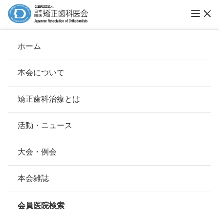
医療法人社団 快美会 松野矯正歯科クリニ
ホーム
ック
本会について
会長挨拶
矯正歯科治療とは
ホーム
会員医院検索
基本理念
医療法人社団 快美会 松野矯正歯科クリニ
安心して治療を受けていただくための「6つの指針」
活動・ニュース
ック
本会の取り組み
安心できる矯正歯科治療契約のための「7つの提言」
大会・例会
組織について
本会の矯正歯科治療に関する考え方
会員名
松野 修次
本会雑誌
本会の歴史
矯正歯科治療について
所在地
〒150-0002
会員医院検索
東京都渋谷区渋谷2-19-17グローリ
会則
ア渋谷ビル 601号室