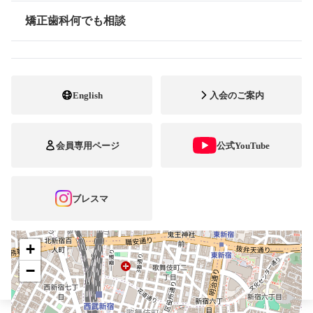
矯正歯科何でも相談
最寄駅・アクセス
新宿三丁目
情報公開
03-3352-3357
電話番号
03-3352-3576
FAX番号
English
入会のご案内
http://www.seibikai.or.jp
ホームページ
URL
会員専用ページ
公式YouTube
施設
矯正診断料算定施設
顎口腔機能診断施設
自立支援医療
ブレスマ
+
−