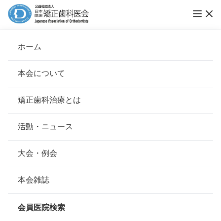
医療法人社団日本整美会整美会矯正歯科クリ
ホーム
ニック
本会について
会長挨拶
矯正歯科治療とは
ホーム
会員医院検索
基本理念
医療法人社団日本整美会整美会矯正歯科クリ
安心して治療を受けていただくための「6つの指針」
活動・ニュース
ニック
本会の取り組み
安心できる矯正歯科治療契約のための「7つの提言」
大会・例会
組織について
本会の矯正歯科治療に関する考え方
会員名
米山 和伸
本会雑誌
本会の歴史
矯正歯科治療について
所在地
〒160-0022
会員医院検索
東京都新宿区新宿3-17-2アカネビル
会則
4F