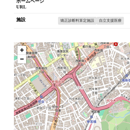
ホームページ
URL
施設
矯正診断料算定施設
自立支援医療
+
−