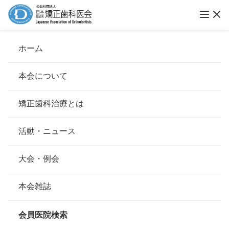
ホーム
菅原矯正歯科診療所
本会について
会長挨拶
矯正歯科治療とは
ホーム
会員医院検索
基本理念
菅原矯正歯科診療所
安心して治療を受けていただくための「6つの指針」
活動・ニュース
本会の取り組み
安心できる矯正歯科治療契約のための「7つの提言」
大会・例会
会員名
菅原 勇
組織について
本会の矯正歯科治療に関する考え方
本会雑誌
所在地
〒231-0862
本会の歴史
神奈川県横浜市中区山手町184-10-
矯正歯科治療について
29
会員医院検索
会則