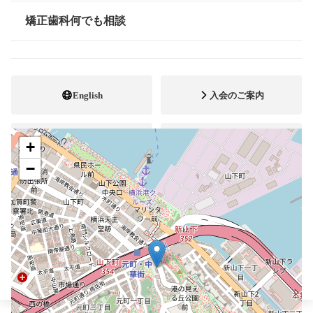
045-621-1340
電話番号
矯正歯科何でも相談
情報公開
ホームページ
URL
施設
矯正診断料算定施設
自立支援医療
English
入会のご案内
+
会員専用ページ
公式YouTube
−
ブレスマ