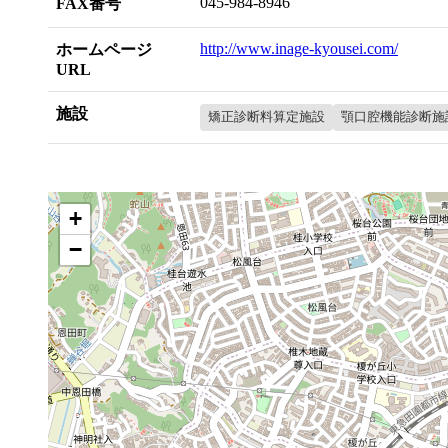
045-984-8946
FAX番号
http://www.inage-kyousei.com/
ホームページ
URL
施設
矯正診断料算定施設
顎口腔機能診断施
+
−