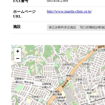
045-834-2369
FAX番号
http://www.maeda-clinic.or.jp/
ホームページ
URL
施設
矯正診断料算定施設
顎口腔機能診断施
+
−