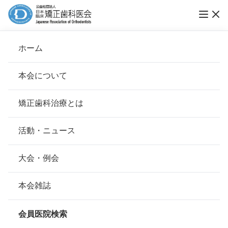
ホーム
宮川矯正歯科クリニック
本会について
会長挨拶
矯正歯科治療とは
ホーム
会員医院検索
基本理念
宮川矯正歯科クリニック
安心して治療を受けていただくための「6つの指針」
活動・ニュース
本会の取り組み
安心できる矯正歯科治療契約のための「7つの提言」
大会・例会
会員名
宮川 泰郎
組織について
本会の矯正歯科治療に関する考え方
本会雑誌
所在地
〒233-0002
本会の歴史
神奈川県横浜市港南区上大岡西1-
矯正歯科治療について
19-17ロッキーイケダ第2ビル2Ｆ
会員医院検索
会則