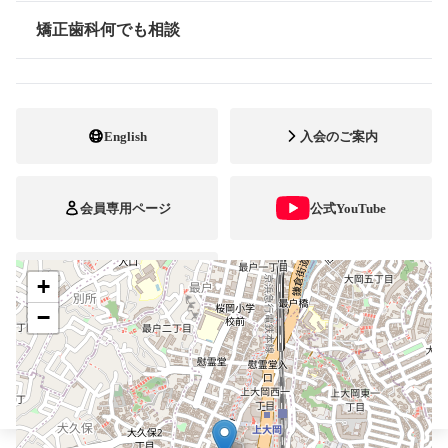
045-846-5670
電話番号
矯正歯科何でも相談
情報公開
045-846-5840
FAX番号
http://www.miyagawa-kyousei.jp
ホームページ
URL
English
入会のご案内
施設
矯正診断料算定施設
顎口腔機能診断施設
自立支援医療
会員専用ページ
公式YouTube
+
ブレスマ
−