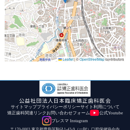
Leaflet
|
©
OpenStreetMap
contributors
公益社団法人日本臨床矯正歯科医会
サイトマップ
プライバシーポリシー
サイト利用について
矯正歯科関連リンク
お問い合わせフォーム
公式Youtube
ブレスマ Instagram
〒170-0003 東京都豊島区駒込1-43-9（一財）口腔保健協会内