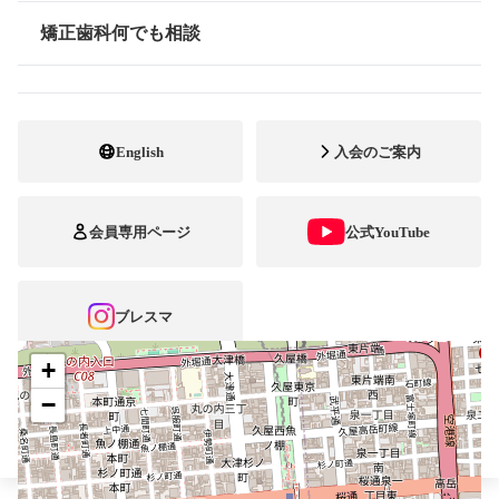
最寄駅・アクセス
久屋大通駅 栄駅
矯正歯科何でも相談
情報公開
052-951-3300
電話番号
052-951-3352
FAX番号
English
入会のご案内
http://www.asami-ortho.jp
ホームページ
URL
会員専用ページ
公式YouTube
施設
矯正診断料算定施設
顎口腔機能診断施設
自立支援医療
ブレスマ
+
−