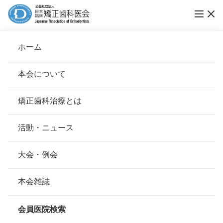
ホーム
医療法人 瑞翔会 浅見矯正歯科クリニック
本会について
会長挨拶
矯正歯科治療とは
ホーム
会員医院検索
基本理念
医療法人 瑞翔会 浅見矯正歯科クリニック
安心して治療を受けていただくための「6つの指針」
活動・ニュース
本会の取り組み
安心できる矯正歯科治療契約のための「7つの提言」
大会・例会
会員名
浅見 勲
組織について
本会の矯正歯科治療に関する考え方
本会雑誌
所在地
〒460-0003
本会の歴史
愛知県名古屋市中区錦三丁目15-15
矯正歯科治療について
ＣＴＶ錦ビル 4F
会員医院検索
会則