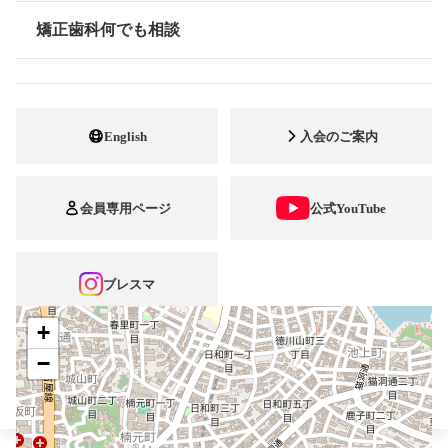
最寄駅・アクセス
名古屋市営地下鉄東山線本山駅
矯正歯科何でも相談
情報公開
052-782-0418
電話番号
052-782-3423
FAX番号
English
入会のご案内
http://www.ikemori.or.jp/
ホームページ
URL
会員専用ページ
公式YouTube
施設
矯正診断料算定施設
顎口腔機能診断施設
自立支援医療
ブレスマ
+
−