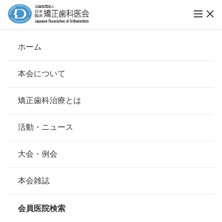
ホーム
いけもり矯正歯科
本会について
会長挨拶
矯正歯科治療とは
ホーム
会員医院検索
基本理念
いけもり矯正歯科
安心して治療を受けていただくための「6つの指針」
活動・ニュース
本会の取り組み
安心できる矯正歯科治療契約のための「7つの提言」
大会・例会
会員名
池森 由幸 、池森由幸
組織について
本会の矯正歯科治療に関する考え方
本会雑誌
所在地
〒464-0035
本会の歴史
愛知県名古屋市千種区橋本町1-13お
矯正歯科治療について
ふぃすもりビル地下１階
会員医院検索
会則