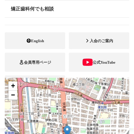
052-331-8560
電話番号
矯正歯科何でも相談
情報公開
052-331-8618
FAX番号
http://orkana.net/
ホームページ
URL
English
入会のご案内
施設
矯正診断料算定施設
顎口腔機能診断施設
自立支援医療
会員専用ページ
公式YouTube
+
ブレスマ
−