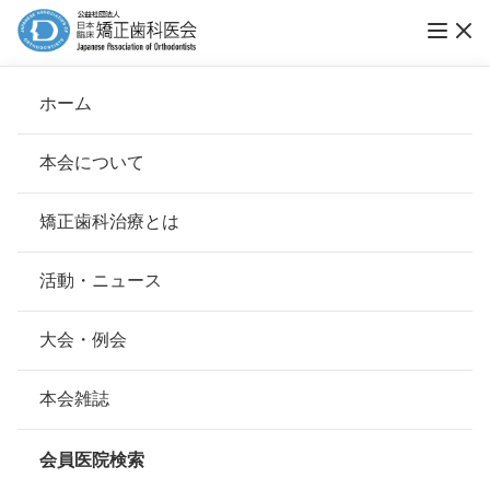
ホーム
医療法人金山矯正歯科クリニック
本会について
会長挨拶
矯正歯科治療とは
ホーム
会員医院検索
基本理念
医療法人金山矯正歯科クリニック
安心して治療を受けていただくための「6つの指針」
活動・ニュース
本会の取り組み
安心できる矯正歯科治療契約のための「7つの提言」
大会・例会
会員名
田中 進平
組織について
本会の矯正歯科治療に関する考え方
本会雑誌
所在地
〒460-0022
本会の歴史
愛知県名古屋市中区金山1-9-16鉄鋼
矯正歯科治療について
ビル 118-4F
会員医院検索
会則