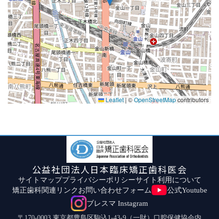
Leaflet
|
©
OpenStreetMap
contributors
公益社団法人日本臨床矯正歯科医会
サイトマップ
プライバシーポリシー
サイト利用について
矯正歯科関連リンク
お問い合わせフォーム
公式Youtube
ブレスマ Instagram
〒170-0003 東京都豊島区駒込1-43-9（一財）口腔保健協会内