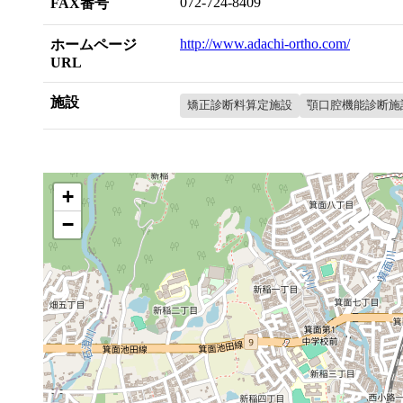
072-724-8409
FAX番号
http://www.adachi-ortho.com/
ホームページ
URL
施設
矯正診断料算定施設
顎口腔機能診断施
+
−