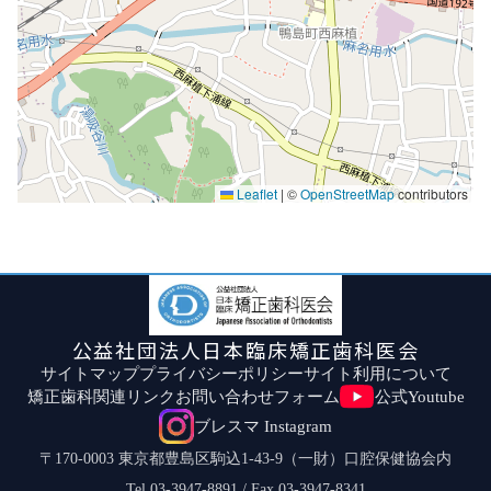
Leaflet
|
©
OpenStreetMap
contributors
公益社団法人日本臨床矯正歯科医会
サイトマップ
プライバシーポリシー
サイト利用について
矯正歯科関連リンク
お問い合わせフォーム
公式Youtube
ブレスマ Instagram
〒170-0003 東京都豊島区駒込1-43-9（一財）口腔保健協会内
Tel.03-3947-8891 / Fax.03-3947-8341