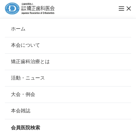
ホーム
歯列矯正センター
本会について
会長挨拶
矯正歯科治療とは
ホーム
会員医院検索
基本理念
歯列矯正センター
安心して治療を受けていただくための「6つの指針」
活動・ニュース
本会の取り組み
安心できる矯正歯科治療契約のための「7つの提言」
大会・例会
会員名
兼松 茂仁
組織について
本会の矯正歯科治療に関する考え方
本会雑誌
所在地
〒776-0020
本会の歴史
徳島県吉野川市鴨島町西麻植字麻植
矯正歯科治療について
市57-2
会員医院検索
会則