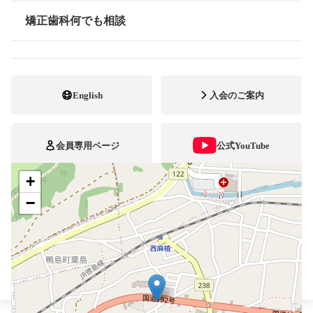
0883-22-0022
電話番号
矯正歯科何でも相談
情報公開
0883-22-0025
FAX番号
ホームページ
URL
English
入会のご案内
施設
矯正診断料算定施設
自立支援医療
会員専用ページ
公式YouTube
+
ブレスマ
−