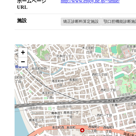
http://www.enjoy.ne.jp/~smile/
ホームページ
URL
施設
矯正診断料算定施設
顎口腔機能診断施
+
−