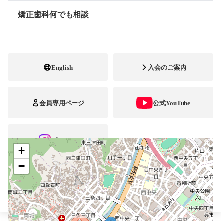
最寄駅・アクセス
JR呉駅
矯正歯科何でも相談
情報公開
0823-25-7890
電話番号
0823-25-7880
FAX番号
English
入会のご案内
http://kagawaortho.in.coocan.jp/koc/
ホームページ
URL
会員専用ページ
公式YouTube
施設
矯正診断料算定施設
自立支援医療
ブレスマ
+
−