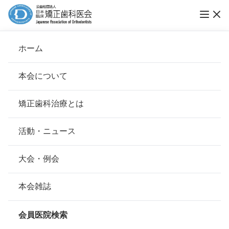
ホーム
香川矯正歯科クリニック
本会について
会長挨拶
矯正歯科治療とは
ホーム
会員医院検索
基本理念
香川矯正歯科クリニック
安心して治療を受けていただくための「6つの指針」
活動・ニュース
本会の取り組み
安心できる矯正歯科治療契約のための「7つの提言」
大会・例会
会員名
香川 国和
組織について
本会の矯正歯科治療に関する考え方
本会雑誌
所在地
〒737-0811
本会の歴史
広島県呉市西中央1-5-7エスケイビ
矯正歯科治療について
ル 6F
会員医院検索
会則