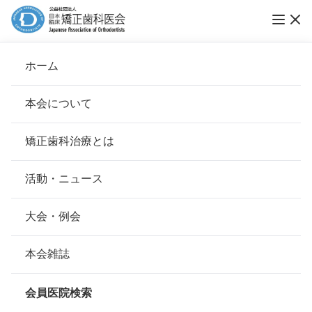
ホーム
医療法人社団坂根矯正歯科
本会について
会長挨拶
矯正歯科治療とは
ホーム
会員医院検索
基本理念
医療法人社団坂根矯正歯科
安心して治療を受けていただくための「6つの指針」
活動・ニュース
本会の取り組み
安心できる矯正歯科治療契約のための「7つの提言」
大会・例会
会員名
坂根 令一
組織について
本会の矯正歯科治療に関する考え方
本会雑誌
所在地
〒683-0053
本会の歴史
鳥取県米子市明治町177-1スマイル
矯正歯科治療について
スペース米子駅前 １階
会員医院検索
会則