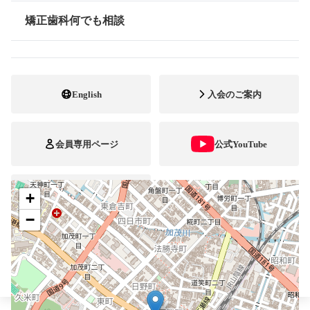
0859-31-1818
電話番号
矯正歯科何でも相談
情報公開
0859-31-1819
FAX番号
http://www.sakane-
ホームページ
hanarabi.jp/reservation.html
URL
English
入会のご案内
施設
矯正診断料算定施設
顎口腔機能診断施設
自立支援医療
会員専用ページ
公式YouTube
+
ブレスマ
−