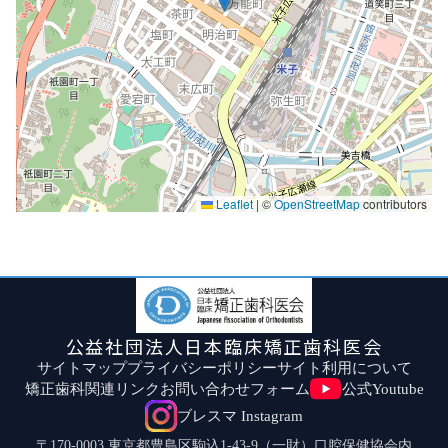
Leaflet
|
©
OpenStreetMap
contributors
公益社団法人日本臨床矯正歯科医会
サイトマップ
プライバシーポリシー
サイト利用について
矯正歯科関連リンク
お問い合わせフォーム
公式Youtube
ブレスマ Instagram
〒170-0003 東京都豊島区駒込1-43-9（一財）口腔保健協会内