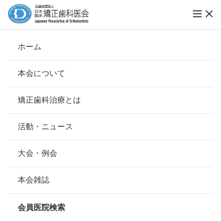
ホーム
陶山矯正歯科医院
本会について
会長挨拶
矯正歯科治療とは
ホーム
会員医院検索
基本理念
陶山矯正歯科医院
安心して治療を受けていただくための「6つの指針」
活動・ニュース
本会の取り組み
安心できる矯正歯科治療契約のための「7つの提言」
大会・例会
会員名
陶山 肇 、陶山 大輝
組織について
本会の矯正歯科治療に関する考え方
本会雑誌
所在地
〒880-0023
本会の歴史
宮崎県宮崎市和知川原1-53-1
矯正歯科治療について
会員医院検索
会則
0985-27-2248
電話番号