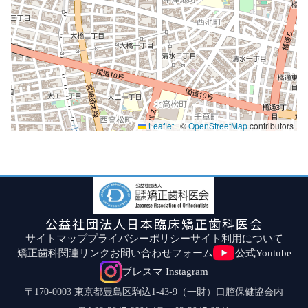
Leaflet
|
©
OpenStreetMap
contributors
公益社団法人日本臨床矯正歯科医会
サイトマップ
プライバシーポリシー
サイト利用について
矯正歯科関連リンク
お問い合わせフォーム
公式Youtube
ブレスマ Instagram
〒170-0003 東京都豊島区駒込1-43-9（一財）口腔保健協会内