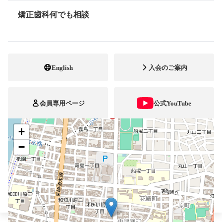
矯正歯科何でも相談
050-3730-9667
FAX番号
情報公開
https://ortho-suyama.jp/
ホームページ
URL
English
入会のご案内
施設
矯正診断料算定施設
顎口腔機能診断施設
自立支援医療
会員専用ページ
公式YouTube
+
ブレスマ
−