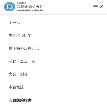
ホーム
歯科矯正高木クリニック
本会について
会長挨拶
矯正歯科治療とは
ホーム
会員医院検索
基本理念
歯科矯正高木クリニック
安心して治療を受けていただくための「6つの指針」
活動・ニュース
本会の取り組み
安心できる矯正歯科治療契約のための「7つの提言」
大会・例会
会員名
高木 繁實
組織について
本会の矯正歯科治療に関する考え方
本会雑誌
所在地
〒802-0002
本会の歴史
福岡県北九州市小倉北区京町3-15-
矯正歯科治療について
15辰巳ビル 6F
会員医院検索
会則