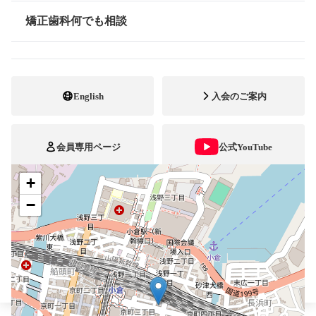
093-511-5268
電話番号
矯正歯科何でも相談
情報公開
093-511-5273
FAX番号
ホームページ
URL
English
入会のご案内
施設
顎口腔機能診断施設
会員専用ページ
公式YouTube
+
ブレスマ
−