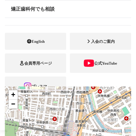
矯正歯科何でも相談
099-257-9052
電話番号
情報公開
099-256-6750
FAX番号
http://www.hayanokai.com
ホームページ
English
入会のご案内
URL
施設
矯正診断料算定施設
会員専用ページ
公式YouTube
顎口腔機能診断施設
自立支援医療
ブレスマ
+
−