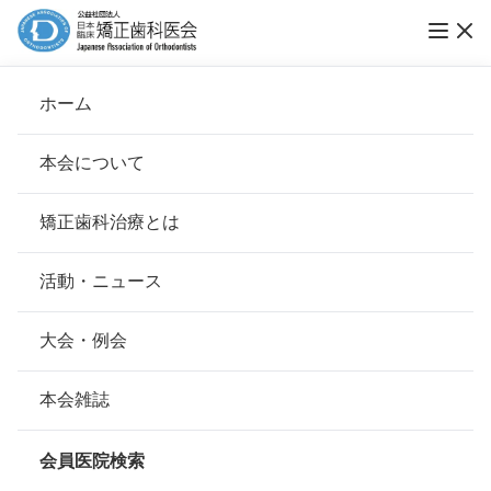
ホーム
田中矯正歯科
本会について
会長挨拶
矯正歯科治療とは
ホーム
会員医院検索
基本理念
田中矯正歯科
安心して治療を受けていただくための「6つの指針」
活動・ニュース
本会の取り組み
安心できる矯正歯科治療契約のための「7つの提言」
大会・例会
会員名
田中 巽 、田中 巽
組織について
本会の矯正歯科治療に関する考え方
本会雑誌
所在地
〒890-0053
本会の歴史
鹿児島県鹿児島市中央町21-14
矯正歯科治療について
会員医院検索
会則
最寄駅・アクセス
JR鹿児島中央駅