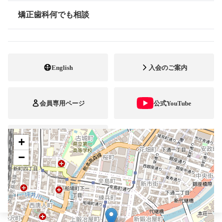
096-351-2308
電話番号
矯正歯科何でも相談
情報公開
096-374-7055
FAX番号
http://yamabe-kyousei.com
ホームページ
URL
English
入会のご案内
施設
矯正診断料算定施設
顎口腔機能診断施設
自立支援医療
会員専用ページ
公式YouTube
+
ブレスマ
−