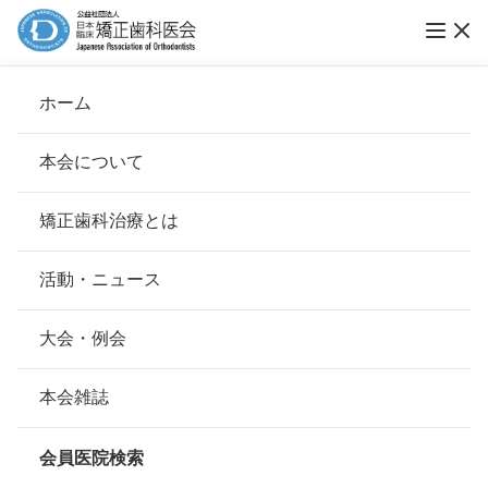
ホーム
医療法人 やまべ矯正歯科クリニック
本会について
会長挨拶
矯正歯科治療とは
ホーム
会員医院検索
基本理念
医療法人 やまべ矯正歯科クリニック
安心して治療を受けていただくための「6つの指針」
活動・ニュース
本会の取り組み
安心できる矯正歯科治療契約のための「7つの提言」
大会・例会
会員名
山部 耕一郎
組織について
本会の矯正歯科治療に関する考え方
本会雑誌
所在地
〒860-0845
本会の歴史
熊本県熊本市中央区上通町4-18第3
矯正歯科治療について
井上ビル 3F
会員医院検索
会則