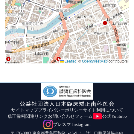
Leaflet
|
©
OpenStreetMap
contributors
公益社団法人日本臨床矯正歯科医会
サイトマップ
プライバシーポリシー
サイト利用について
矯正歯科関連リンク
お問い合わせフォーム
公式Youtube
ブレスマ Instagram
〒170-0003 東京都豊島区駒込1-43-9（一財）口腔保健協会内