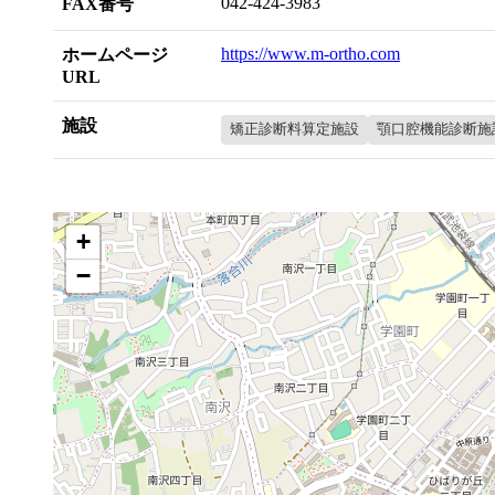
042-424-3983
FAX番号
https://www.m-ortho.com
ホームページ
URL
施設
矯正診断料算定施設
顎口腔機能診断施
+
−