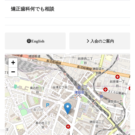
047-479-2234
電話番号
矯正歯科何でも相談
情報公開
047-479-2234
FAX番号
ホームページ
URL
English
入会のご案内
+
会員専用ページ
公式YouTube
−
ブレスマ