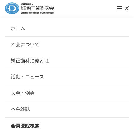
ホーム
福井矯正歯科
本会について
会長挨拶
矯正歯科治療とは
ホーム
会員医院検索
基本理念
福井矯正歯科
安心して治療を受けていただくための「6つの指針」
活動・ニュース
本会の取り組み
安心できる矯正歯科治療契約のための「7つの提言」
大会・例会
会員名
福井 峰雄
組織について
本会の矯正歯科治療に関する考え方
本会雑誌
所在地
〒275-0026
本会の歴史
千葉県習志野市谷津1-13-15みずほ
矯正歯科治療について
ビル2F
会員医院検索
会則