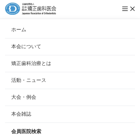
ホーム
医療法人MKO 木下矯正歯科
本会について
会長挨拶
矯正歯科治療とは
ホーム
会員医院検索
基本理念
医療法人MKO 木下矯正歯科
安心して治療を受けていただくための「6つの指針」
活動・ニュース
本会の取り組み
安心できる矯正歯科治療契約のための「7つの提言」
大会・例会
会員名
木下 三樹夫
組織について
本会の矯正歯科治療に関する考え方
本会雑誌
所在地
〒545-0051
本会の歴史
大阪府大阪市阿倍野区旭町1-1-10竹
矯正歯科治療について
澤ビル B1F
会員医院検索
会則