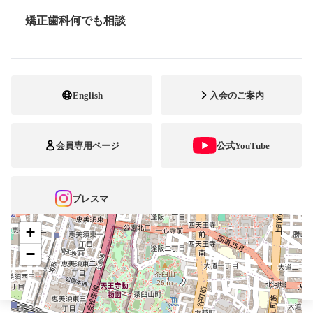
最寄駅・アクセス
天王寺・阿部野橋
矯正歯科何でも相談
情報公開
06-6633-0717
電話番号
06-6633-0718
FAX番号
English
入会のご案内
http://www.mko-888.com/
ホームページ
URL
会員専用ページ
公式YouTube
施設
矯正診断料算定施設
顎口腔機能診断施設
自立支援医療
ブレスマ
+
−