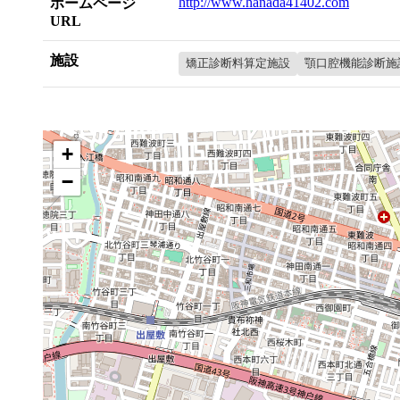
http://www.hanada41402.com
ホームページ
URL
施設
矯正診断料算定施設
顎口腔機能診断施
+
−