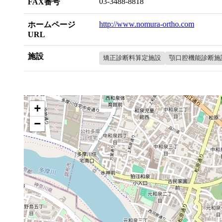
03-3488-8818
FAX番号
http://www.nomura-ortho.com
ホームページ
URL
施設
矯正診断料算定施設
顎口腔機能診断施
+
−