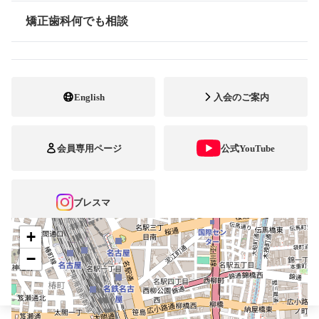
最寄駅・アクセス
名古屋駅
矯正歯科何でも相談
情報公開
052-581-4718
電話番号
052-581-4725
FAX番号
English
入会のご案内
http://www.nagoya-kyousei.com
ホームページ
URL
会員専用ページ
公式YouTube
施設
矯正診断料算定施設
顎口腔機能診断施設
自立支援医療
ブレスマ
+
−