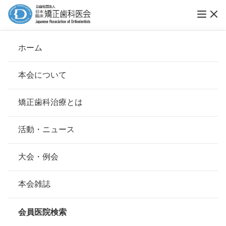
ホーム
医療法人日進会名古屋矯正歯科診療所
本会について
会長挨拶
矯正歯科治療とは
ホーム
会員医院検索
基本理念
医療法人日進会名古屋矯正歯科診療所
安心して治療を受けていただくための「6つの指針」
活動・ニュース
本会の取り組み
安心できる矯正歯科治療契約のための「7つの提言」
大会・例会
会員名
佐奈 正敏
組織について
本会の矯正歯科治療に関する考え方
本会雑誌
所在地
〒450-0003
本会の歴史
愛知県名古屋市中村区名駅南2-14-
矯正歯科治療について
19住友生命名古屋ビル 14F
会員医院検索
会則