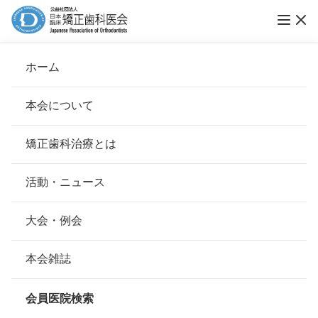
ホーム
たけお矯正歯科
本会について
会長挨拶
矯正歯科治療とは
ホーム
会員医院検索
基本理念
たけお矯正歯科
安心して治療を受けていただくための「6つの指針」
活動・ニュース
本会の取り組み
安心できる矯正歯科治療契約のための「7つの提言」
大会・例会
会員名
高橋 知江子
組織について
本会の矯正歯科治療に関する考え方
本会雑誌
所在地
〒882-0874
本会の歴史
宮崎県延岡市伊達町2-5829-1
矯正歯科治療について
会員医院検索
会則
最寄駅・アクセス
JR南延岡駅