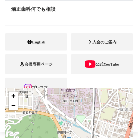
矯正歯科何でも相談
0982-21-5171
電話番号
情報公開
0982-21-5175
FAX番号
http://www.takeo-ortho.com
ホームページ
English
入会のご案内
URL
施設
矯正診断料算定施設
会員専用ページ
公式YouTube
顎口腔機能診断施設
自立支援医療
ブレスマ
+
−