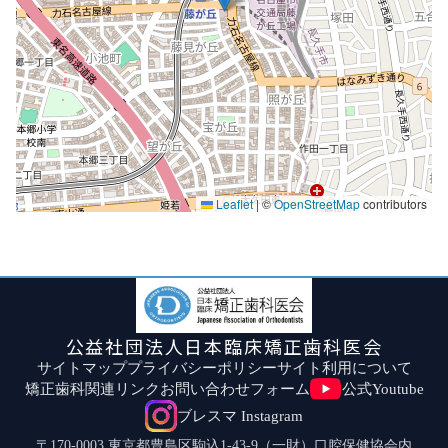
Leaflet
|
©
OpenStreetMap
contributors
公益社団法人日本臨床矯正歯科医会
サイトマップ
プライバシーポリシー
サイト利用について
矯正歯科関連リンク
お問い合わせフォーム
公式Youtube
ブレスマ Instagram
〒170-0003 東京都豊島区駒込1-43-9（一財）口腔保健協会内