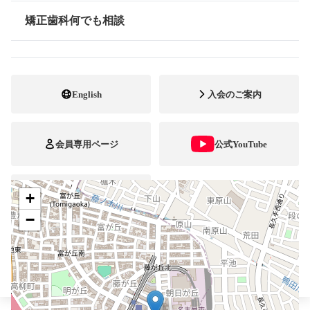
052-726-8200
電話番号
矯正歯科何でも相談
情報公開
052-726-8201
FAX番号
ホームページ
URL
English
入会のご案内
施設
矯正診断料算定施設
顎口腔機能診断施設
自立支援医療
会員専用ページ
公式YouTube
+
ブレスマ
−