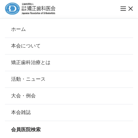
ホーム
藤ケ丘矯正歯科
本会について
会長挨拶
矯正歯科治療とは
ホーム
会員医院検索
基本理念
藤ケ丘矯正歯科
安心して治療を受けていただくための「6つの指針」
活動・ニュース
本会の取り組み
安心できる矯正歯科治療契約のための「7つの提言」
大会・例会
会員名
伊藤 真 、伊藤 英子
組織について
本会の矯正歯科治療に関する考え方
本会雑誌
所在地
〒465-0048
本会の歴史
愛知県名古屋市名東区藤見が丘20-1
矯正歯科治療について
レインボーパーキングビル 1F
会員医院検索
会則