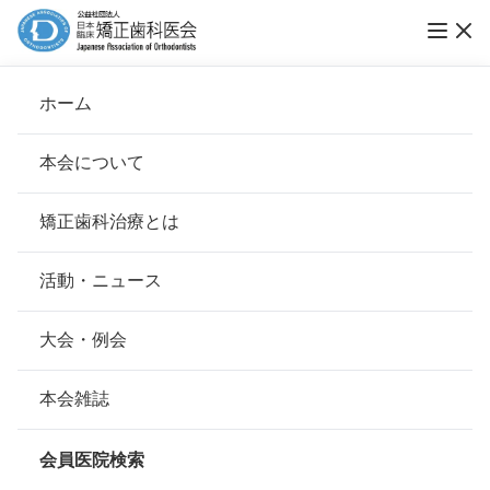
ホーム
さいとう矯正歯科クリニック
本会について
会長挨拶
矯正歯科治療とは
ホーム
会員医院検索
基本理念
さいとう矯正歯科クリニック
安心して治療を受けていただくための「6つの指針」
活動・ニュース
本会の取り組み
安心できる矯正歯科治療契約のための「7つの提言」
大会・例会
会員名
斎藤 伸雄
組織について
本会の矯正歯科治療に関する考え方
本会雑誌
所在地
〒239-0831
本会の歴史
神奈川県横須賀市久里浜1-5-1鈴栄
矯正歯科治療について
ビル 301
会員医院検索
会則