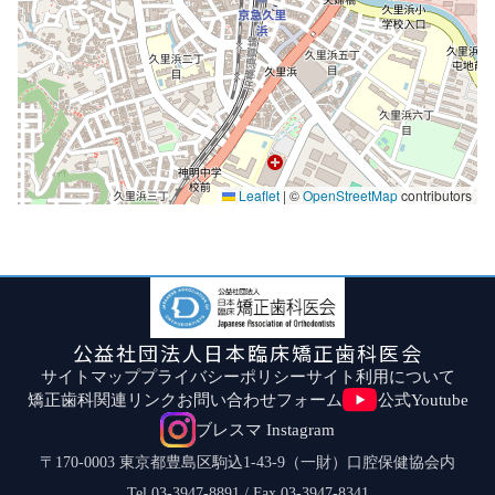
Leaflet
|
©
OpenStreetMap
contributors
公益社団法人日本臨床矯正歯科医会
サイトマップ
プライバシーポリシー
サイト利用について
矯正歯科関連リンク
お問い合わせフォーム
公式Youtube
ブレスマ Instagram
〒170-0003 東京都豊島区駒込1-43-9（一財）口腔保健協会内
Tel.03-3947-8891 / Fax.03-3947-8341