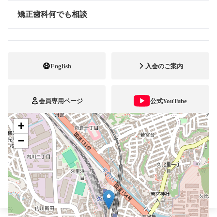
046-830-1388
電話番号
矯正歯科何でも相談
情報公開
046-830-1389
FAX番号
http://www.saito-od.com
ホームページ
URL
English
入会のご案内
施設
顎口腔機能診断施設
会員専用ページ
公式YouTube
+
ブレスマ
−