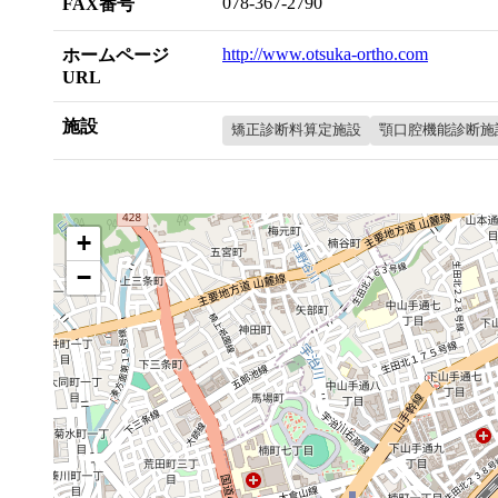
078-367-2790
FAX番号
http://www.otsuka-ortho.com
ホームページ
URL
施設
矯正診断料算定施設
顎口腔機能診断施
+
−