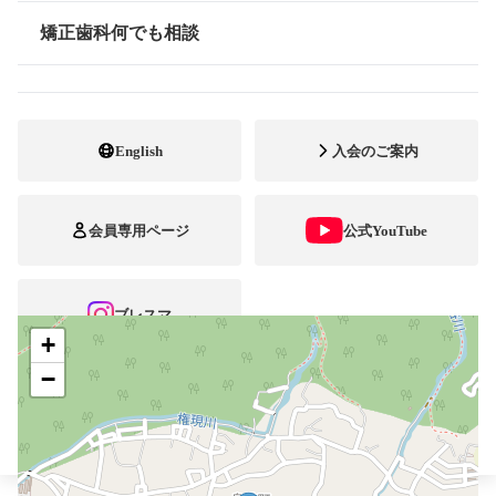
矯正歯科何でも相談
0824-64-7070
電話番号
情報公開
0824-64-7080
FAX番号
https://www.orthod.info/
ホームページ
English
入会のご案内
URL
施設
矯正診断料算定施設
会員専用ページ
公式YouTube
顎口腔機能診断施設
自立支援医療
ブレスマ
+
−