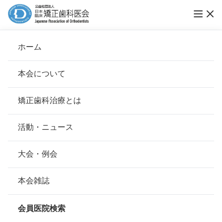
ホーム
矯正歯科森本
本会について
会長挨拶
矯正歯科治療とは
ホーム
会員医院検索
基本理念
矯正歯科森本
安心して治療を受けていただくための「6つの指針」
活動・ニュース
本会の取り組み
安心できる矯正歯科治療契約のための「7つの提言」
大会・例会
会員名
森本 徳明
組織について
本会の矯正歯科治療に関する考え方
本会雑誌
所在地
〒728-0006
本会の歴史
広島県三次市畠敷町880-3-1F
矯正歯科治療について
会員医院検索
会則
最寄駅・アクセス
三次駅