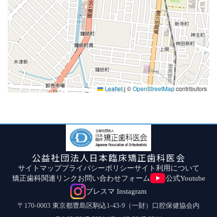
Leaflet
|
©
OpenStreetMap
contributors
公益社団法人日本臨床矯正歯科医会
サイトマップ
プライバシーポリシー
サイト利用について
矯正歯科関連リンク
お問い合わせフォーム
公式Youtube
ブレスマ Instagram
〒170-0003 東京都豊島区駒込1-43-9（一財）口腔保健協会内