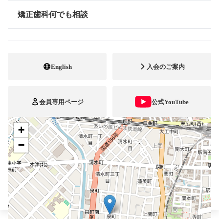
矯正歯科何でも相談
0766-26-2506
FAX番号
情報公開
ホームページ
URL
English
入会のご案内
施設
矯正診断料算定施設
顎口腔機能診断施設
自立支援医療
会員専用ページ
公式YouTube
+
ブレスマ
−