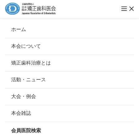
ホーム
平岡矯正歯科
本会について
会長挨拶
矯正歯科治療とは
ホーム
会員医院検索
基本理念
平岡矯正歯科
安心して治療を受けていただくための「6つの指針」
活動・ニュース
本会の取り組み
安心できる矯正歯科治療契約のための「7つの提言」
大会・例会
会員名
平岡 修
組織について
本会の矯正歯科治療に関する考え方
本会雑誌
所在地
〒160-0023
本会の歴史
東京都新宿区西新宿7-9-10プルミエ
矯正歯科治療について
西新宿ビル 3F
会員医院検索
会則