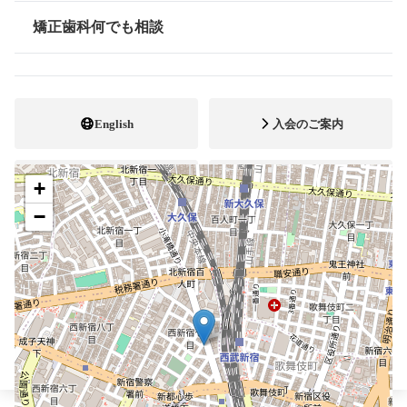
03-5330-1817
電話番号
矯正歯科何でも相談
情報公開
03-5330-1814
FAX番号
http://www.hiraoka-ortho.com
ホームページ
URL
English
入会のご案内
+
会員専用ページ
公式YouTube
−
ブレスマ