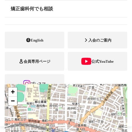
矯正歯科何でも相談
042-361-4182
電話番号
情報公開
042-335-6160
FAX番号
http://www.a-kyousei.com/
ホームページ
English
入会のご案内
URL
施設
矯正診断料算定施設
会員専用ページ
公式YouTube
顎口腔機能診断施設
自立支援医療
ブレスマ
+
−