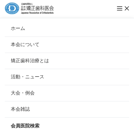
ホーム
アルファ矯正歯科
本会について
会長挨拶
矯正歯科治療とは
ホーム
会員医院検索
基本理念
アルファ矯正歯科
安心して治療を受けていただくための「6つの指針」
活動・ニュース
本会の取り組み
安心できる矯正歯科治療契約のための「7つの提言」
大会・例会
会員名
野間 秀郎
組織について
本会の矯正歯科治療に関する考え方
本会雑誌
所在地
〒183-0023
本会の歴史
東京都府中市宮町1-23-9中野ビル 2F
矯正歯科治療について
会員医院検索
会則
最寄駅・アクセス
京王線 府中駅