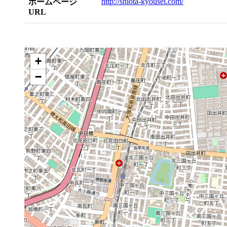
http://shiota-kyousei.com/
ホームページ
URL
+
−