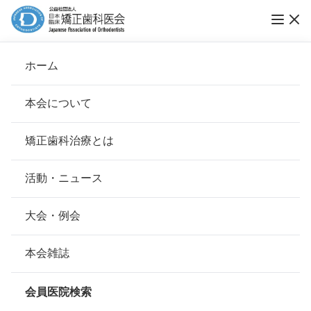
ホーム
たにだ矯正歯科
本会について
会長挨拶
矯正歯科治療とは
ホーム
会員医院検索
基本理念
たにだ矯正歯科
安心して治療を受けていただくための「6つの指針」
活動・ニュース
本会の取り組み
安心できる矯正歯科治療契約のための「7つの提言」
大会・例会
会員名
谷田 耕造
組織について
本会の矯正歯科治療に関する考え方
本会雑誌
所在地
〒460-0011
本会の歴史
愛知県名古屋市中区大須3-31-22C-
矯正歯科治療について
Forest 2 6F
会員医院検索
会則