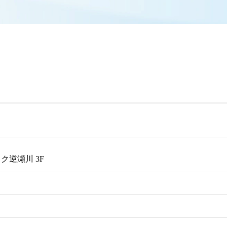
ク逆瀬川 3F