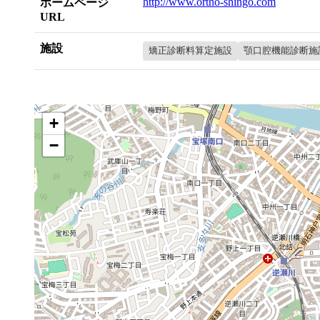
http://www.ortho-shingo.com
ホームページ
URL
施設
矯正診断料算定施設
顎口腔機能診断施
+
−