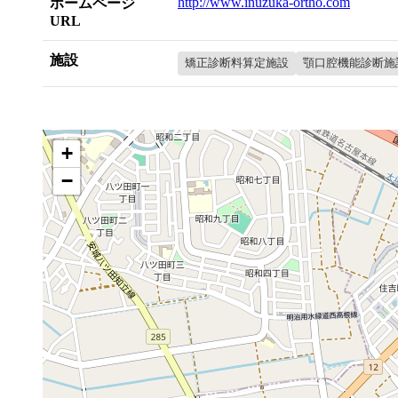
http://www.inuzuka-ortho.com
ホームページ
URL
施設
矯正診断料算定施設
顎口腔機能診断施
+
−