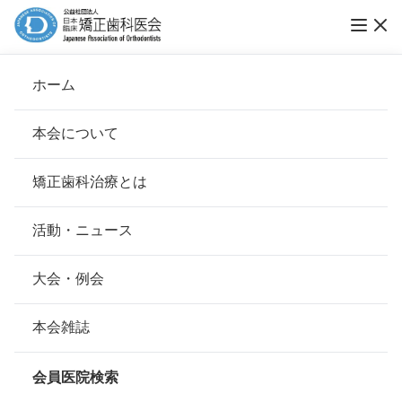
ホーム
医療法人 深井矯正歯科クリニック
本会について
会長挨拶
矯正歯科治療とは
ホーム
会員医院検索
基本理念
医療法人 深井矯正歯科クリニック
安心して治療を受けていただくための「6つの指針」
活動・ニュース
本会の取り組み
安心できる矯正歯科治療契約のための「7つの提言」
大会・例会
会員名
深井 統久 、深井統久
組織について
本会の矯正歯科治療に関する考え方
本会雑誌
所在地
〒573-1106
本会の歴史
大阪府枚方市町楠葉1-4-8シャルム
矯正歯科治療について
橋内ビル 3F
会員医院検索
会則