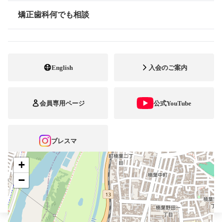
最寄駅・アクセス
京阪本線 くずは駅
矯正歯科何でも相談
情報公開
072-864-6435
電話番号
072-864-6436
FAX番号
English
入会のご案内
https://fukai-ortho.com/
ホームページ
URL
会員専用ページ
公式YouTube
施設
矯正診断料算定施設
顎口腔機能診断施設
自立支援医療
ブレスマ
+
−