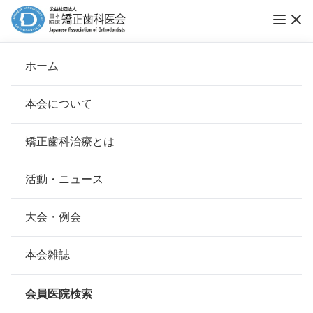
ホーム
三宅歯科矯正歯科クリニック
本会について
会長挨拶
矯正歯科治療とは
ホーム
会員医院検索
基本理念
三宅歯科矯正歯科クリニック
安心して治療を受けていただくための「6つの指針」
活動・ニュース
本会の取り組み
安心できる矯正歯科治療契約のための「7つの提言」
大会・例会
会員名
三宅 弘直
組織について
本会の矯正歯科治療に関する考え方
本会雑誌
所在地
〒320-0856
本会の歴史
栃木県宇都宮市砥上町31-4
矯正歯科治療について
会員医院検索
会則
028-647-3741
電話番号