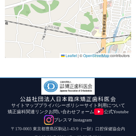
Leaflet
|
©
OpenStreetMap
contributors
公益社団法人日本臨床矯正歯科医会
サイトマップ
プライバシーポリシー
サイト利用について
矯正歯科関連リンク
お問い合わせフォーム
公式Youtube
ブレスマ Instagram
〒170-0003 東京都豊島区駒込1-43-9（一財）口腔保健協会内