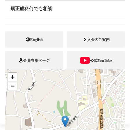
矯正歯科何でも相談
028-647-3745
FAX番号
情報公開
ホームページ
URL
English
入会のご案内
施設
矯正診断料算定施設
顎口腔機能診断施設
自立支援医療
会員専用ページ
公式YouTube
+
ブレスマ
−