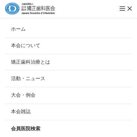
ホーム
医療法人社団 宮の森矯正歯科クリニック
本会について
会長挨拶
矯正歯科治療とは
ホーム
会員医院検索
基本理念
医療法人社団 宮の森矯正歯科クリニック
安心して治療を受けていただくための「6つの指針」
活動・ニュース
本会の取り組み
安心できる矯正歯科治療契約のための「7つの提言」
大会・例会
会員名
平賀 順子
組織について
本会の矯正歯科治療に関する考え方
本会雑誌
所在地
〒064-0825
本会の歴史
北海道札幌市中央区北5条西26丁目
矯正歯科治療について
1-7ベンビル 2F
会員医院検索
会則