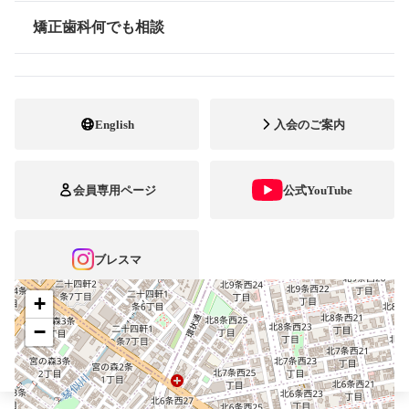
最寄駅・アクセス
地下鉄東西線「西２８丁目」
矯正歯科何でも相談
情報公開
011-613-9292
電話番号
011-613-9292
FAX番号
English
入会のご案内
http://www.hiraga.or.jp/miyanomori/
ホームページ
URL
会員専用ページ
公式YouTube
施設
矯正診断料算定施設
顎口腔機能診断施設
自立支援医療
ブレスマ
+
−