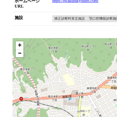
https://iwakunikyousei.com/
ホームページ
URL
施設
矯正診断料算定施設
顎口腔機能診断施
+
−