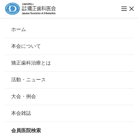
ホーム
はなえ矯正歯科
本会について
会長挨拶
矯正歯科治療とは
ホーム
会員医院検索
基本理念
はなえ矯正歯科
安心して治療を受けていただくための「6つの指針」
活動・ニュース
本会の取り組み
安心できる矯正歯科治療契約のための「7つの提言」
大会・例会
会員名
若江 皇絵
組織について
本会の矯正歯科治療に関する考え方
本会雑誌
所在地
〒830-0047
本会の歴史
福岡県久留米市津福本町322
矯正歯科治療について
会員医院検索
会則
最寄駅・アクセス
西鉄花畑、西鉄試験場前