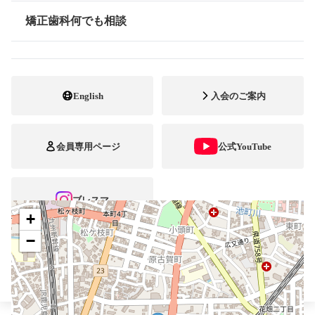
矯正歯科何でも相談
0942-30-0930
電話番号
情報公開
0942-30-0930
FAX番号
http://hanaesmile.com/
ホームページ
English
入会のご案内
URL
施設
矯正診断料算定施設
会員専用ページ
公式YouTube
顎口腔機能診断施設
自立支援医療
ブレスマ
+
−